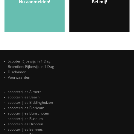
Nu aanmelden!
Bel mij!
Scooter Rijbewijs in 1 Dag
Bromfiets Rijbewijs in 1 Dag
Disclaimer
Voorwaarden
scooterrijles Almere
scooterrijles Baarn
scooterrijles Biddinghuizen
scooterrijles Blaricum
scooterrijles Bunschoten
scooterrijles Bussum
scooterrijles Dronten
scooterrijles Eemnes