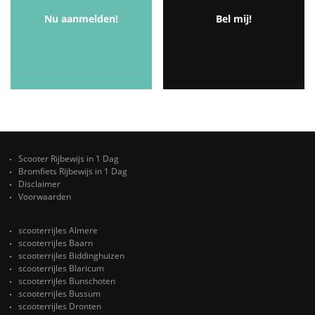
Nu aanmelden!
Bel mij!
Scooter Rijbewijs in 1 Dag
Bromfiets Rijbewijs in 1 Dag
Disclaimer
Voorwaarden
scooterrijles Almere
scooterrijles Baarn
scooterrijles Biddinghuizen
scooterrijles Blaricum
scooterrijles Bunschoten
scooterrijles Bussum
scooterrijles Dronten